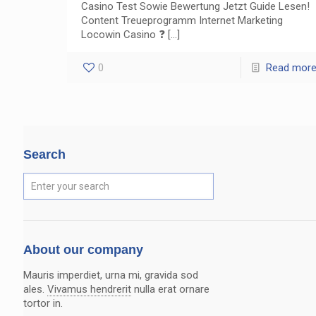
Casino Test Sowie Bewertung Jetzt Guide Lesen!
Content Treueprogramm Internet Marketing
Locowin Casino ❓
[…]
0
Read mor
Search
About our company
Mauris imperdiet, urna mi, gravida sod
ales.
Vivamus hendrerit
nulla erat ornare
tortor in.