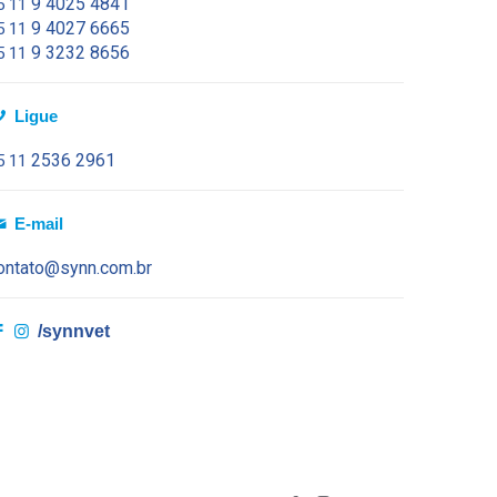
9 4025 4841
5 11
9 4027 6665
5 11
9 3232 8656
5 11
Ligue
2536 2961
5 11
E-mail
ontato@synn.com.br
/synnvet