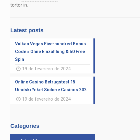
tortor in.
Latest posts
Vulkan Vegas Five-hundred Bonus
Code » Ohne Einzahlung & 50 Free
Spin
19 de fevereiro de 2024
Online Casino Betrugstest 15
Uindskr?nket Sichere Casinos 202
19 de fevereiro de 2024
Categories