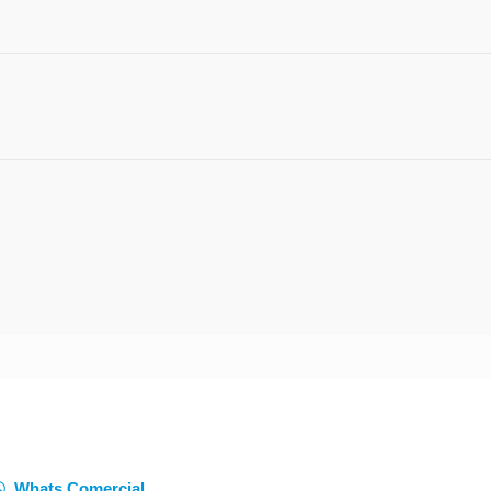
Whats Comercial