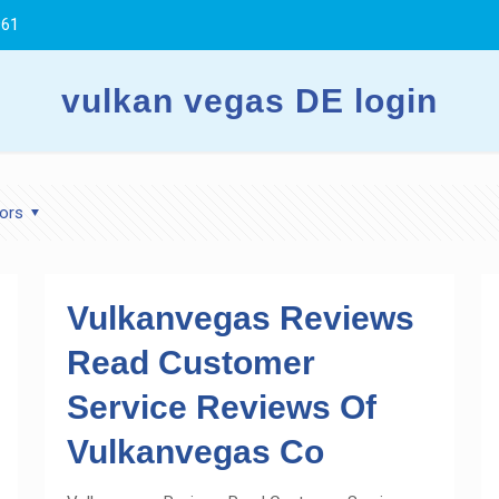
961
vulkan vegas DE login
ors
Vulkanvegas Reviews
Read Customer
Service Reviews Of
Vulkanvegas Co