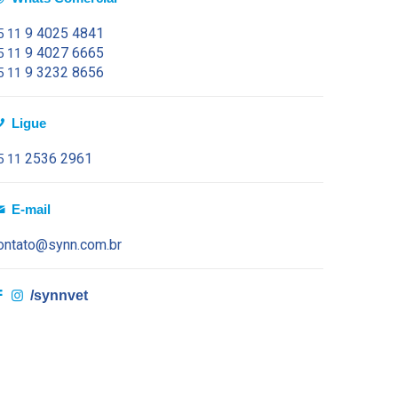
9 4025 4841
5 11
9 4027 6665
5 11
9 3232 8656
5 11
Ligue
2536 2961
5 11
E-mail
ontato@synn.com.br
/synnvet