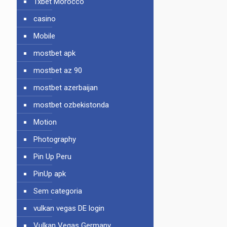
1xbet Morocco
casino
Mobile
mostbet apk
mostbet az 90
mostbet azerbaijan
mostbet ozbekistonda
Motion
Photography
Pin Up Peru
PinUp apk
Sem categoria
vulkan vegas DE login
Vulkan Vegas Germany