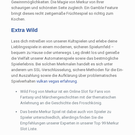
Gewinnmöglichkeiten. Die Magie von Merkur von Ihrer
schaurigen und schönsten Seite zugleich. Ein Gamble Feature
bringt dieses recht zeitgemäße Früchtespiel so richtig zum
Kochen.
Extra Wild
Lass dich mitreißen von unseren Kultspielen und erlebe deine
Lieblingsspiele in einem modernen, sicheren Spielumfeld –
bequem zu Hause oder unterwegs. Leg direkt los und genieße
die Vielfalt unserer Automatenspiele sowie das bestmögliche
Spielerlebnis. Bei solchen Merkmalen handelt es sich unter
anderem um SSL-Verschlüsselung, sichere Methoden für die Ein-
und Auszahlung sowie die Aufklärung über problematisches
Spielverhalten
vulkan vegas erfahrung
.
Wild Frog von Merkur ist ein Online Slot für Fans von
Fantasy und Märchengeschichten mit der thematischen
Anlehnung an die Geschichte des Froschkönig.
Das beste Merkur Spiel ist dabei auch von Spieler zu
Spieler unterschiedlich, allerdings finden Sie die
Empfehlungen unserer Experten in unserer Top 99 Merkur
Slot Liste.