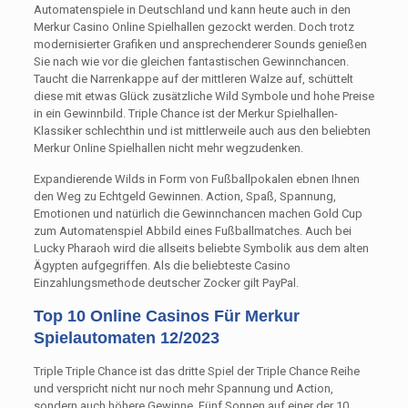
Automatenspiele in Deutschland und kann heute auch in den
Merkur Casino Online Spielhallen gezockt werden. Doch trotz
modernisierter Grafiken und ansprechenderer Sounds genießen
Sie nach wie vor die gleichen fantastischen Gewinnchancen.
Taucht die Narrenkappe auf der mittleren Walze auf, schüttelt
diese mit etwas Glück zusätzliche Wild Symbole und hohe Preise
in ein Gewinnbild. Triple Chance ist der Merkur Spielhallen-
Klassiker schlechthin und ist mittlerweile auch aus den beliebten
Merkur Online Spielhallen nicht mehr wegzudenken.
Expandierende Wilds in Form von Fußballpokalen ebnen Ihnen
den Weg zu Echtgeld Gewinnen. Action, Spaß, Spannung,
Emotionen und natürlich die Gewinnchancen machen Gold Cup
zum Automatenspiel Abbild eines Fußballmatches. Auch bei
Lucky Pharaoh wird die allseits beliebte Symbolik aus dem alten
Ägypten aufgegriffen. Als die beliebteste Casino
Einzahlungsmethode deutscher Zocker gilt PayPal.
Top 10 Online Casinos Für Merkur
Spielautomaten 12/2023
Triple Triple Chance ist das dritte Spiel der Triple Chance Reihe
und verspricht nicht nur noch mehr Spannung und Action,
sondern auch höhere Gewinne. Fünf Sonnen auf einer der 10