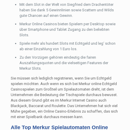
Mit dem Slot in der Welt von Siegfried dem Drachentöter
haben Sie dank 5 Gewinnlinien sowie Scattern und Wilds
gute Chancen auf einen Gewinn.
Merkur Online Casinos bieten Spielern per Desktop sowie
über Smartphone und Tablet Zugang zu den beliebten
Slots.
Spiele mehr als hundert Slots mit Echtgeld und leg‘ schon
ab einer Einzahlung von 1 Euro los.
Zu den Vorzügen gehören eindeutig die fairen
Auszahlungsquoten und die vielseitigen Features der
Merkur Slots.
Sie müssen sich lediglich registrieren, wenn Sie um Echtgeld
spielen möchten. Auch wenn es sich bei Merkur online Echtgeld
Casinospielen zum Großteil um Spielautomaten dreht, ist dem
Unternehmen die Bedeutung der Tischspiele durchaus bewusst.
Aus diesem Grund gibt es im Merkur Internet Casino auch
Blackjack, Baccarat und Roulette. Das Unternehmen hat sich viel
Mühe gegeben, ein Online Casino-Erlebnis zu schaffen, das sich
mit einer Spielbank durchaus messen kann.
Alle Top Merkur Spielautomaten Online