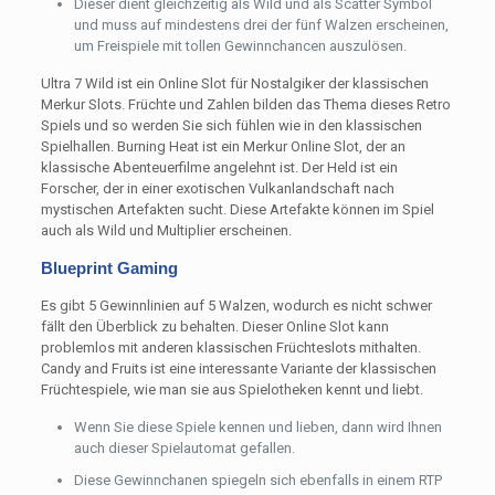
Dieser dient gleichzeitig als Wild und als Scatter Symbol
und muss auf mindestens drei der fünf Walzen erscheinen,
um Freispiele mit tollen Gewinnchancen auszulösen.
Ultra 7 Wild ist ein Online Slot für Nostalgiker der klassischen
Merkur Slots. Früchte und Zahlen bilden das Thema dieses Retro
Spiels und so werden Sie sich fühlen wie in den klassischen
Spielhallen. Burning Heat ist ein Merkur Online Slot, der an
klassische Abenteuerfilme angelehnt ist. Der Held ist ein
Forscher, der in einer exotischen Vulkanlandschaft nach
mystischen Artefakten sucht. Diese Artefakte können im Spiel
auch als Wild und Multiplier erscheinen.
Blueprint Gaming
Es gibt 5 Gewinnlinien auf 5 Walzen, wodurch es nicht schwer
fällt den Überblick zu behalten. Dieser Online Slot kann
problemlos mit anderen klassischen Früchteslots mithalten.
Candy and Fruits ist eine interessante Variante der klassischen
Früchtespiele, wie man sie aus Spielotheken kennt und liebt.
Wenn Sie diese Spiele kennen und lieben, dann wird Ihnen
auch dieser Spielautomat gefallen.
Diese Gewinnchanen spiegeln sich ebenfalls in einem RTP