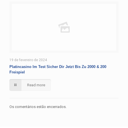
19 de fevereiro de 2024
Platincasino Im Test Sicher Dir Jetzt Bis Zu 2000 & 200
Freispiel
Read more
Os comentários estão encerrados.