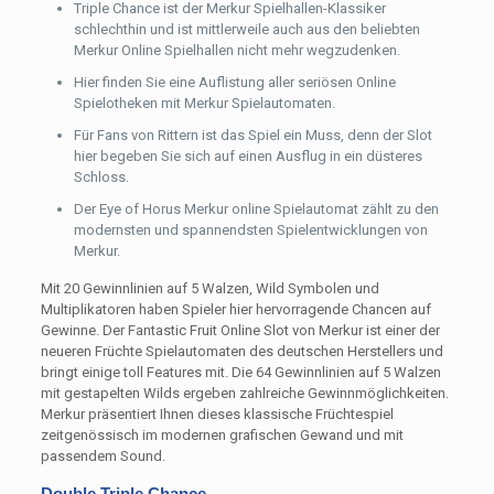
Triple Chance ist der Merkur Spielhallen-Klassiker
schlechthin und ist mittlerweile auch aus den beliebten
Merkur Online Spielhallen nicht mehr wegzudenken.
Hier finden Sie eine Auflistung aller seriösen Online
Spielotheken mit Merkur Spielautomaten.
Für Fans von Rittern ist das Spiel ein Muss, denn der Slot
hier begeben Sie sich auf einen Ausflug in ein düsteres
Schloss.
Der Eye of Horus Merkur online Spielautomat zählt zu den
modernsten und spannendsten Spielentwicklungen von
Merkur.
Mit 20 Gewinnlinien auf 5 Walzen, Wild Symbolen und
Multiplikatoren haben Spieler hier hervorragende Chancen auf
Gewinne. Der Fantastic Fruit Online Slot von Merkur ist einer der
neueren Früchte Spielautomaten des deutschen Herstellers und
bringt einige toll Features mit. Die 64 Gewinnlinien auf 5 Walzen
mit gestapelten Wilds ergeben zahlreiche Gewinnmöglichkeiten.
Merkur präsentiert Ihnen dieses klassische Früchtespiel
zeitgenössisch im modernen grafischen Gewand und mit
passendem Sound.
Double Triple Chance