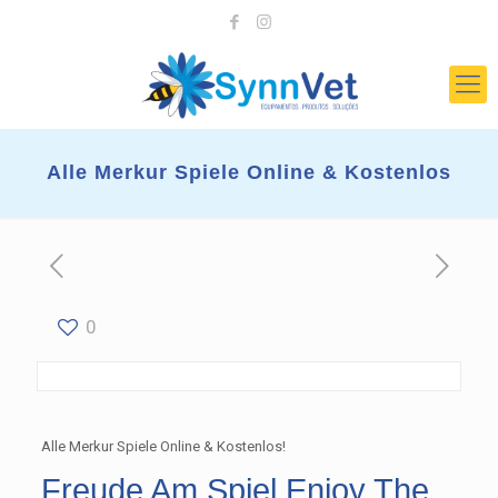
Alle Merkur Spiele Online & Kostenlos
0
Alle Merkur Spiele Online & Kostenlos!
Freude Am Spiel Enjoy The