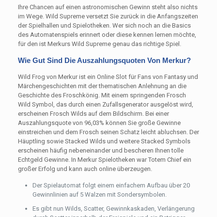
Ihre Chancen auf einen astronomischen Gewinn steht also nichts
im Wege. Wild Supreme versetzt Sie zurück in die Anfangszeiten
der Spielhallen und Spielotheken. Wer sich noch an die Basics
des Automatenspiels erinnert oder diese kennen lernen möchte,
für den ist Merkurs Wild Supreme genau das richtige Spiel.
Wie Gut Sind Die Auszahlungsquoten Von Merkur?
Wild Frog von Merkur ist ein Online Slot für Fans von Fantasy und
Märchengeschichten mit der thematischen Anlehnung an die
Geschichte des Froschkönig. Mit einem springenden Frosch
Wild Symbol, das durch einen Zufallsgenerator ausgelöst wird,
erscheinen Frosch Wilds auf dem Bildschirm. Bei einer
Auszahlungsquote von 96,03% können Sie große Gewinne
einstreichen und dem Frosch seinen Schatz leicht abluchsen. Der
Häuptling sowie Stacked Wilds und weitere Stacked Symbols
erscheinen häufig nebeneinander und bescheren Ihnen tolle
Echtgeld Gewinne. In Merkur Spielotheken war Totem Chief ein
großer Erfolg und kann auch online überzeugen.
Der Spielautomat folgt einem einfachem Aufbau über 20
Gewinnlinien auf 5 Walzen mit Sondersymbolen.
Es gibt nun Wilds, Scatter, Gewinnkaskaden, Verlängerung