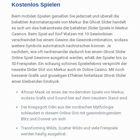
Kostenlos Spielen
Beim mobilen Spielen genießen Sie jederzeit und überall die
beliebten Automatenspiele von Merkur. Bei Ghost Slider handelt
es sich um das bekannteste der beliebten Slider Spiele in Merkur
Casinos. Beim Spiel auf fünf Walzen mit 10 Gewinnlinien
verschwindet bei einem Gewinn die Gewinnkombination, sodass
weitere Symbole automatisch nachrutschen können. Je
nachdem, wie oft nacheinander dadurch bei einem Ghost Slider
Online Spiel Gewinne ausgelöst werden, erhält der Spieler bis zu
50 Freispielen. Ein schaurig schönes Spielerlebnis verspricht der
neueste Slider Slot von Merkur auch im Online Casino. Mit noch
besserer Grafik und gruseligen Effekten hinterlässt Ghost Slider
einen bleibenden Eindruck.
African Mask ist eines der modernsten Spiele von Merkur,
sodass Grafik und Sound hier auf dem neustem Stand sind.
Der Kriegsgott Odin aus der nordischen Mythologie
schleudert in diesem Online Slot mit gewinnbringendem
Blitz und Donner um sich.
Transforming Wilds, Scatter Wilds und viele Freispiele
werden häufig ausgelöst.