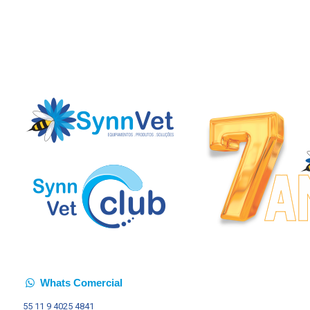
Whats Comercial
55 11
9 4025 4841