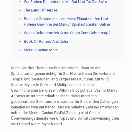
Wir Stehen Dir Jederzeit Mit Rat Und Tat Zur Seite
The Land Of Heroes
Bessere Gewinnchancen, Mehr Einsatzstufen Und
Höhere Gewinne Bei Merkur Spielautomaten Online
Wieso Bekomme Ich Keine Chips Zum Geburtstag?
Book Of Romeo And Julia
Merkur Casino Mare
Wenn Sie das Thema Dschungel mögen, dann ist der
Spielautomat genau richtig für Sie. Hier betreten Sie verlorene
Tempel und bestaunen lang vergessene Kulturen. Mit Wild,
Scatter, Mysterie-Spiel und Multipliern, sehen Ihre
Gewinnchancen bei diesem Wildnis Slot gut aus. Casino Merkur
Anbieter im Internet erlauben Ihnen dabei meistens
gebührenfreie Geldtransfers, sodass für Sie bei den Zahlungen
keinerlei Kosten entstehen. Andere beliebte Zahlungsmethoden
neben der Merkur Casino PayPal Zahlung sind Online
Überweisungsdienste wie Giropay und Sofortüberweisung oder
die Prepaid Karte Paysafecard.