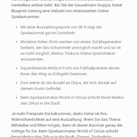
Herstellers echtes Geld. Als Teil der Gauselmann Gruppe, bietet
Blueprint Gaming eine Vielzahl von interessanten Online
Spielautoamten.
Mit einer Auszahlungsquote von 96 % liegt der
Spielautomat gut im Durschnitt.
Moderne Video-Slots werden von einem Zufallsgenerator
bedient, der das Schummeln unmöglich macht und so ist
es nicht möglich, Merkur Tricks in Online Spielotheken
anzuwenden.
Expandierende Wilds in Form von Fußballpokalen ebnen
Ihnen den Weg zu Echtgeld Gewinnen.
Dort siehst du die Anzahl an Chips, die sich derzeit auf
deinem Konto befindet.
Beim Spielautomaten World of Circus schickt Ihnen Merkur
den Zirkus in die Stadt.
Je mehr Freispiele Sie bekommen, desto höher ist Ihre
Wahrscheinlichkeit auf eine Auszahlung. Wenn Sie das Thema
Mittelalter und Ritter mögen, dann ist dieser Automat genau der
richtige für Sie. Beim Spielautomaten World of Circus schickt
Ihnen Merkur den Zirkus in die Stadt. Clowns, Zauberhüte,