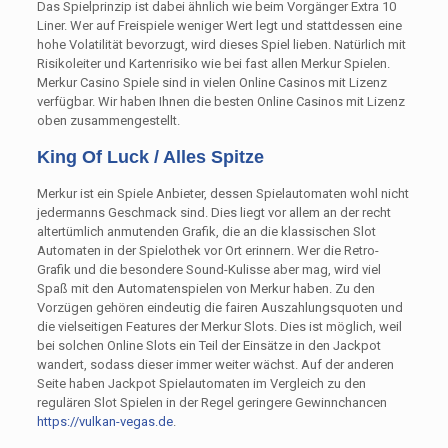
Das Spielprinzip ist dabei ähnlich wie beim Vorgänger Extra 10
Liner. Wer auf Freispiele weniger Wert legt und stattdessen eine
hohe Volatilität bevorzugt, wird dieses Spiel lieben. Natürlich mit
Risikoleiter und Kartenrisiko wie bei fast allen Merkur Spielen.
Merkur Casino Spiele sind in vielen Online Casinos mit Lizenz
verfügbar. Wir haben Ihnen die besten Online Casinos mit Lizenz
oben zusammengestellt.
King Of Luck / Alles Spitze
Merkur ist ein Spiele Anbieter, dessen Spielautomaten wohl nicht
jedermanns Geschmack sind. Dies liegt vor allem an der recht
altertümlich anmutenden Grafik, die an die klassischen Slot
Automaten in der Spielothek vor Ort erinnern. Wer die Retro-
Grafik und die besondere Sound-Kulisse aber mag, wird viel
Spaß mit den Automatenspielen von Merkur haben. Zu den
Vorzügen gehören eindeutig die fairen Auszahlungsquoten und
die vielseitigen Features der Merkur Slots. Dies ist möglich, weil
bei solchen Online Slots ein Teil der Einsätze in den Jackpot
wandert, sodass dieser immer weiter wächst. Auf der anderen
Seite haben Jackpot Spielautomaten im Vergleich zu den
regulären Slot Spielen in der Regel geringere Gewinnchancen
https://vulkan-vegas.de
.