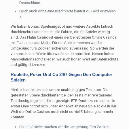
Deutschland.
Doch auch ohne eine Kreditkarte kannst du Geld einzahlen,
z.
Wir haben Bonus, Spieleangebot und weitere Aspekte kritisch
durchleuchtet und nennen alle Fakten, die für Spieler wichtig
sind. Das Platin Casino ist eines der beliebtesten Online Casinos
mit EU-Lizenz aus Malta. Für die Spieler machen wir die
Umgebung fürs Zocken sicher und zuverlässig. So werden die
versprochenen Werte überwacht und kontrolliert. Neben hohen
Manipulationsschutz legen wir auch hohen Wert auf Datenschutz
und gültige Lizenzen.
Roulette, Poker Und Co 24/7 Gegen Den Computer
Spielen
Hierbei handelt es sich um ein unabhängiges Testlabor. Die
getesteten Spiele durchlaufen bei den Tests mehrere tausend
Testdurchgänge, um die angezeigte RTP-Quote zu errechnen. In
erster Linie richtet sich unser Angebot an neue Spieler, die in der
Welt der Online Casinos noch nicht so viel Erfahrung sammeln
konnten.
Für die Spieler machen wir die Umgebung fürs Zocken