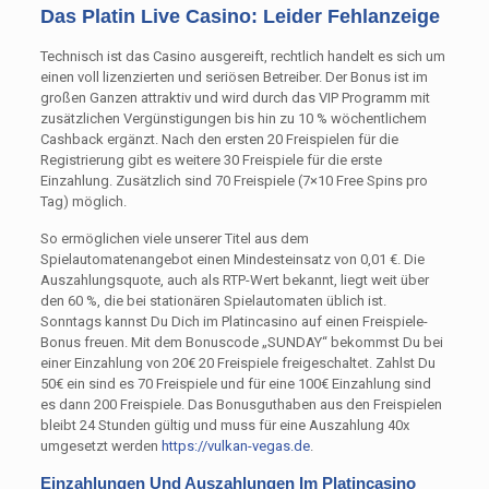
Das Platin Live Casino: Leider Fehlanzeige
Technisch ist das Casino ausgereift, rechtlich handelt es sich um
einen voll lizenzierten und seriösen Betreiber. Der Bonus ist im
großen Ganzen attraktiv und wird durch das VIP Programm mit
zusätzlichen Vergünstigungen bis hin zu 10 % wöchentlichem
Cashback ergänzt. Nach den ersten 20 Freispielen für die
Registrierung gibt es weitere 30 Freispiele für die erste
Einzahlung. Zusätzlich sind 70 Freispiele (7×10 Free Spins pro
Tag) möglich.
So ermöglichen viele unserer Titel aus dem
Spielautomatenangebot einen Mindesteinsatz von 0,01 €. Die
Auszahlungsquote, auch als RTP-Wert bekannt, liegt weit über
den 60 %, die bei stationären Spielautomaten üblich ist.
Sonntags kannst Du Dich im Platincasino auf einen Freispiele-
Bonus freuen. Mit dem Bonuscode „SUNDAY“ bekommst Du bei
einer Einzahlung von 20€ 20 Freispiele freigeschaltet. Zahlst Du
50€ ein sind es 70 Freispiele und für eine 100€ Einzahlung sind
es dann 200 Freispiele. Das Bonusguthaben aus den Freispielen
bleibt 24 Stunden gültig und muss für eine Auszahlung 40x
umgesetzt werden
https://vulkan-vegas.de
.
Einzahlungen Und Auszahlungen Im Platincasino