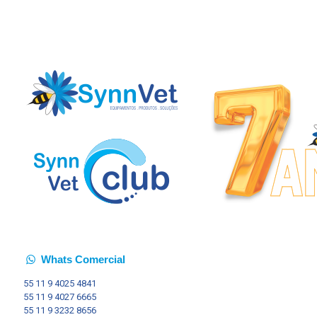
Whats Comercial
55 11
9 4025 4841
55 11
9 4027 6665
55 11
9 3232 8656