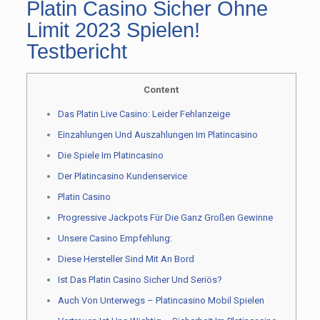
Platin Casino Sicher Ohne
Limit 2023 Spielen!
Testbericht
Content
Das Platin Live Casino: Leider Fehlanzeige
Einzahlungen Und Auszahlungen Im Platincasino
Die Spiele Im Platincasino
Der Platincasino Kundenservice
Platin Casino
Progressive Jackpots Für Die Ganz Großen Gewinne
Unsere Casino Empfehlung:
Diese Hersteller Sind Mit An Bord
Ist Das Platin Casino Sicher Und Seriös?
Auch Von Unterwegs – Platincasino Mobil Spielen