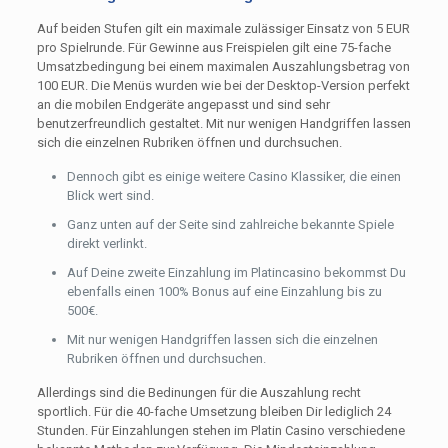
Auf beiden Stufen gilt ein maximale zulässiger Einsatz von 5 EUR
pro Spielrunde. Für Gewinne aus Freispielen gilt eine 75-fache
Umsatzbedingung bei einem maximalen Auszahlungsbetrag von
100 EUR. Die Menüs wurden wie bei der Desktop-Version perfekt
an die mobilen Endgeräte angepasst und sind sehr
benutzerfreundlich gestaltet. Mit nur wenigen Handgriffen lassen
sich die einzelnen Rubriken öffnen und durchsuchen.
Dennoch gibt es einige weitere Casino Klassiker, die einen
Blick wert sind.
Ganz unten auf der Seite sind zahlreiche bekannte Spiele
direkt verlinkt.
Auf Deine zweite Einzahlung im Platincasino bekommst Du
ebenfalls einen 100% Bonus auf eine Einzahlung bis zu
500€.
Mit nur wenigen Handgriffen lassen sich die einzelnen
Rubriken öffnen und durchsuchen.
Allerdings sind die Bedinungen für die Auszahlung recht
sportlich. Für die 40-fache Umsetzung bleiben Dir lediglich 24
Stunden. Für Einzahlungen stehen im Platin Casino verschiedene