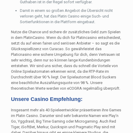
Guthaben ist in der Regel sofort verfügbar.
Damit in einem so großen Angebot die Übersicht nicht
verloren geht, hat das Platin Casino einige Such- und
Sortierfunktionen in die Plattform eingebaut.
Nutze die Chance und sichere dir zusätzliches Geld zum Spielen
in dem PlatinCasino. Wenn du dich für Platincasino entscheidest,
setzt du auf einen fairen und seriösen Anbieter – so sagt es die
Glücksspiellizenz von Curacao. So gewährleistet das
Platicnasino eine sichere Umgebung für dich, denn Vertrauen ist
sehr wichtig, denn nur so können lange Kundenbindungen
entstehen. Wir sind uns sicher, dass du schnell die Vorteile von
Online Spielautomaten erkennen wirst, da die RTP-Rate im
Durchschnitt über 90 % liegt. Der Spielautomat Blood Suckers
eine beachtliche Auszahlungsquote von 98 %. Unsere
theoretischen Werte werden von eCOGRA regelmäßig überprüft.
Unsere Casino Empfehlung:
Insgesamt mehr als 40 Spieleentwickler präsentieren ihre Games
im Platin Casino. Darunter sind sehr bekannte Namen wie Play‘n
Go, Yggdrasil, Big Time Gaming oder Microgaming. Auch Red
Tiger, iSoftBet, Merkur, Quickspin und Pragmatic Play sind mit
dabei. Darüber hinaus gibt es einige kleinere Studios, die