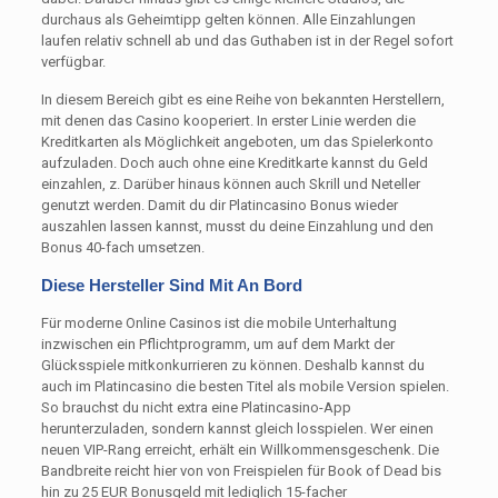
durchaus als Geheimtipp gelten können. Alle Einzahlungen
laufen relativ schnell ab und das Guthaben ist in der Regel sofort
verfügbar.
In diesem Bereich gibt es eine Reihe von bekannten Herstellern,
mit denen das Casino kooperiert. In erster Linie werden die
Kreditkarten als Möglichkeit angeboten, um das Spielerkonto
aufzuladen. Doch auch ohne eine Kreditkarte kannst du Geld
einzahlen, z. Darüber hinaus können auch Skrill und Neteller
genutzt werden. Damit du dir Platincasino Bonus wieder
auszahlen lassen kannst, musst du deine Einzahlung und den
Bonus 40-fach umsetzen.
Diese Hersteller Sind Mit An Bord
Für moderne Online Casinos ist die mobile Unterhaltung
inzwischen ein Pflichtprogramm, um auf dem Markt der
Glücksspiele mitkonkurrieren zu können. Deshalb kannst du
auch im Platincasino die besten Titel als mobile Version spielen.
So brauchst du nicht extra eine Platincasino-App
herunterzuladen, sondern kannst gleich losspielen. Wer einen
neuen VIP-Rang erreicht, erhält ein Willkommensgeschenk. Die
Bandbreite reicht hier von von Freispielen für Book of Dead bis
hin zu 25 EUR Bonusgeld mit lediglich 15-facher