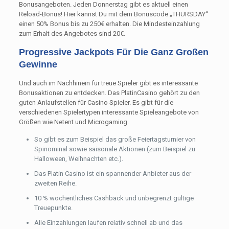
Bonusangeboten. Jeden Donnerstag gibt es aktuell einen
Reload-Bonus! Hier kannst Du mit dem Bonuscode „THURSDAY“
einen 50% Bonus bis zu 250€ erhalten. Die Mindesteinzahlung
zum Erhalt des Angebotes sind 20€.
Progressive Jackpots Für Die Ganz Großen
Gewinne
Und auch im Nachhinein für treue Spieler gibt es interessante
Bonusaktionen zu entdecken. Das PlatinCasino gehört zu den
guten Anlaufstellen für Casino Spieler. Es gibt für die
verschiedenen Spielertypen interessante Spieleangebote von
Größen wie Netent und Microgaming.
So gibt es zum Beispiel das große Feiertagsturnier von
Spinominal sowie saisonale Aktionen (zum Beispiel zu
Halloween, Weihnachten etc.).
Das Platin Casino ist ein spannender Anbieter aus der
zweiten Reihe.
10 % wöchentliches Cashback und unbegrenzt gültige
Treuepunkte.
Alle Einzahlungen laufen relativ schnell ab und das