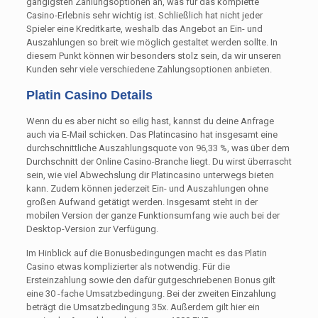
gängigsten Zahlungsoptionen an, was für das komplette
Casino-Erlebnis sehr wichtig ist. Schließlich hat nicht jeder
Spieler eine Kreditkarte, weshalb das Angebot an Ein- und
Auszahlungen so breit wie möglich gestaltet werden sollte. In
diesem Punkt können wir besonders stolz sein, da wir unseren
Kunden sehr viele verschiedene Zahlungsoptionen anbieten.
Platin Casino Details
Wenn du es aber nicht so eilig hast, kannst du deine Anfrage
auch via E-Mail schicken. Das Platincasino hat insgesamt eine
durchschnittliche Auszahlungsquote von 96,33 %, was über dem
Durchschnitt der Online Casino-Branche liegt. Du wirst überrascht
sein, wie viel Abwechslung dir Platincasino unterwegs bieten
kann. Zudem können jederzeit Ein- und Auszahlungen ohne
großen Aufwand getätigt werden. Insgesamt steht in der
mobilen Version der ganze Funktionsumfang wie auch bei der
Desktop-Version zur Verfügung.
Im Hinblick auf die Bonusbedingungen macht es das Platin
Casino etwas komplizierter als notwendig. Für die
Ersteinzahlung sowie den dafür gutgeschriebenen Bonus gilt
eine 30 -fache Umsatzbedingung. Bei der zweiten Einzahlung
beträgt die Umsatzbedingung 35x. Außerdem gilt hier ein