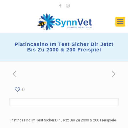
Platincasino Im Test Sicher Dir Jetzt
Bis Zu 2000 & 200 Freispiel
0
Platincasino Im Test Sicher Dir Jetzt Bis Zu 2000 & 200 Freispiele