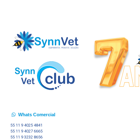
Whats Comercial
55 11
9 4025 4841
55 11
9 4027 6665
55 11
9 3232 8656