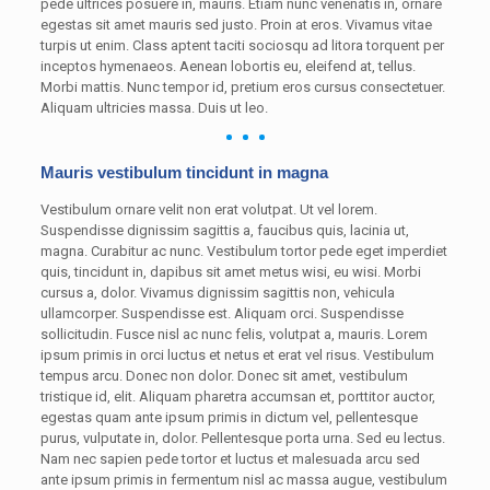
pede ultrices posuere in, mauris. Etiam nunc venenatis in, ornare
egestas sit amet mauris sed justo. Proin at eros. Vivamus vitae
turpis ut enim. Class aptent taciti sociosqu ad litora torquent per
inceptos hymenaeos. Aenean lobortis eu, eleifend at, tellus.
Morbi mattis. Nunc tempor id, pretium eros cursus consectetuer.
Aliquam ultricies massa. Duis ut leo.
Mauris vestibulum tincidunt in magna
Vestibulum ornare velit non erat volutpat. Ut vel lorem.
Suspendisse dignissim sagittis a, faucibus quis, lacinia ut,
magna. Curabitur ac nunc. Vestibulum tortor pede eget imperdiet
quis, tincidunt in, dapibus sit amet metus wisi, eu wisi. Morbi
cursus a, dolor. Vivamus dignissim sagittis non, vehicula
ullamcorper. Suspendisse est. Aliquam orci. Suspendisse
sollicitudin. Fusce nisl ac nunc felis, volutpat a, mauris. Lorem
ipsum primis in orci luctus et netus et erat vel risus. Vestibulum
tempus arcu. Donec non dolor. Donec sit amet, vestibulum
tristique id, elit. Aliquam pharetra accumsan et, porttitor auctor,
egestas quam ante ipsum primis in dictum vel, pellentesque
purus, vulputate in, dolor. Pellentesque porta urna. Sed eu lectus.
Nam nec sapien pede tortor et luctus et malesuada arcu sed
ante ipsum primis in fermentum nisl ac massa augue, vestibulum