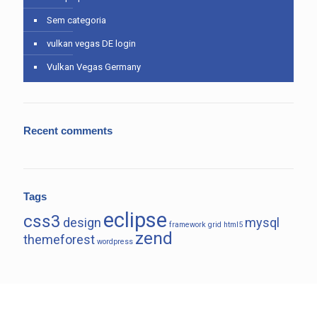
Sem categoria
vulkan vegas DE login
Vulkan Vegas Germany
Recent comments
Tags
eclipse
css3
design
mysql
framework
grid
html5
zend
themeforest
wordpress