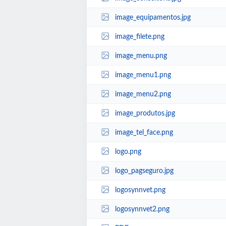
image_equipamentos.jpg
image_filete.png
image_menu.png
image_menu1.png
image_menu2.png
image_produtos.jpg
image_tel_face.png
logo.png
logo_pagseguro.jpg
logosynnvet.png
logosynnvet2.png