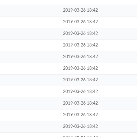
2019-03-26 18:42
2019-03-26 18:42
2019-03-26 18:42
2019-03-26 18:42
2019-03-26 18:42
2019-03-26 18:42
2019-03-26 18:42
2019-03-26 18:42
2019-03-26 18:42
2019-03-26 18:42
2019-03-26 18:42