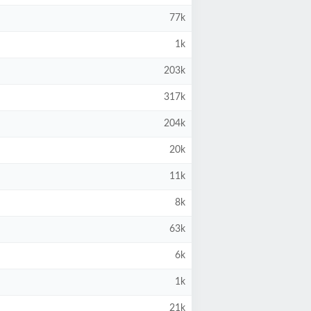
77k
1k
203k
317k
204k
20k
11k
8k
63k
6k
1k
21k