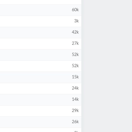
60k
3k
42k
27k
52k
52k
15k
24k
14k
29k
26k