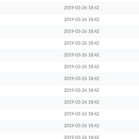
2019-03-26 18:42
2019-03-26 18:42
2019-03-26 18:42
2019-03-26 18:42
2019-03-26 18:42
2019-03-26 18:42
2019-03-26 18:42
2019-03-26 18:42
2019-03-26 18:42
2019-03-26 18:42
2019-03-26 18:42
2019-03-26 18:42