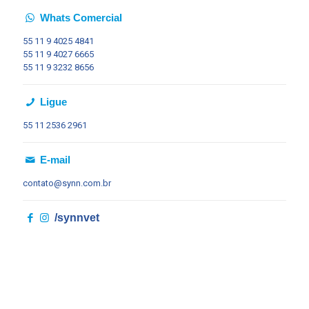
Whats Comercial
55 11
9 4025 4841
55 11
9 4027 6665
55 11
9 3232 8656
Ligue
55 11
2536 2961
E-mail
contato@synn.com.br
/synnvet