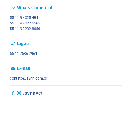
Whats Comercial
55 11
9 4025 4841
55 11
9 4027 6665
55 11
9 3232 8656
Ligue
55 11
2536 2961
E-mail
contato@synn.com.br
/synnvet