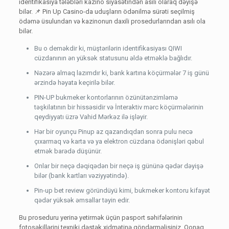
identifikasiya tələbləri kazino siyasətindən asılı olaraq dəyişə
bilər. 📌 Pin Up Casino-da uduşların ödənilmə sürəti seçilmiş
ödəmə üsulundan və kazinonun daxili prosedurlarından asılı ola
bilər.
Bu o deməkdir ki, müştərilərin identifikasiyası QIWI
cüzdanının ən yüksək statusunu əldə etməklə bağlıdır.
Nəzərə almaq lazımdır ki, bank kartına köçürmələr 7 iş günü
ərzində həyata keçirilə bilər.
PIN-UP bukmeker kontorlarının özünütənzimləmə
təşkilatının bir hissəsidir və İnteraktiv mərc köçürmələrinin
qeydiyyatı üzrə Vahid Mərkəz ilə işləyir.
Hər bir oyunçu Pinup az qazandıqdan sonra pulu necə
çıxarmaq və karta və ya elektron cüzdana ödənişləri qəbul
etmək barədə düşünür.
Onlar bir neçə dəqiqədən bir neçə iş gününə qədər dəyişə
bilər (bank kartları vəziyyətində).
Pin-up bet review göründüyü kimi, bukmeker kontoru kifayət
qədər yüksək əmsallar təyin edir.
Bu proseduru yerinə yetirmək üçün pasport səhifələrinin
fotoşəkillərini texniki dəstək xidmətinə göndərməlisiniz. Qonaq