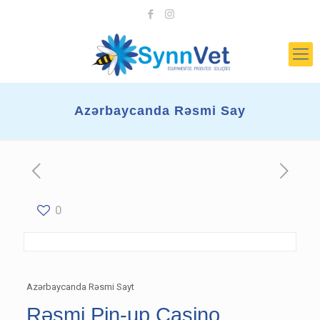
Azərbaycanda Rəsmi Say
0
Azərbaycanda Rəsmi Sayt
Rəsmi Pin-up Casino