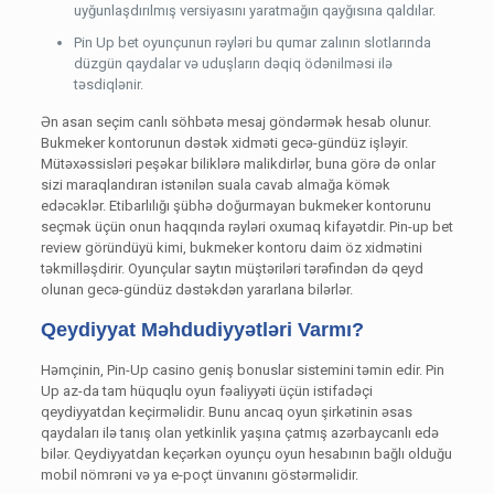
uyğunlaşdırılmış versiyasını yaratmağın qayğısına qaldılar.
Pin Up bet oyunçunun rəyləri bu qumar zalının slotlarında
düzgün qaydalar və uduşların dəqiq ödənilməsi ilə
təsdiqlənir.
Ən asan seçim canlı söhbətə mesaj göndərmək hesab olunur.
Bukmeker kontorunun dəstək xidməti gecə-gündüz işləyir.
Mütəxəssisləri peşəkar biliklərə malikdirlər, buna görə də onlar
sizi maraqlandıran istənilən suala cavab almağa kömək
edəcəklər. Etibarlılığı şübhə doğurmayan bukmeker kontorunu
seçmək üçün onun haqqında rəyləri oxumaq kifayətdir. Pin-up bet
review göründüyü kimi, bukmeker kontoru daim öz xidmətini
təkmilləşdirir. Oyunçular saytın müştəriləri tərəfindən də qeyd
olunan gecə-gündüz dəstəkdən yararlana bilərlər.
Qeydiyyat Məhdudiyyətləri Varmı?
Həmçinin, Pin-Up casino geniş bonuslar sistemini təmin edir. Pin
Up az-da tam hüquqlu oyun fəaliyyəti üçün istifadəçi
qeydiyyatdan keçirməlidir. Bunu ancaq oyun şirkətinin əsas
qaydaları ilə tanış olan yetkinlik yaşına çatmış azərbaycanlı edə
bilər. Qeydiyyatdan keçərkən oyunçu oyun hesabının bağlı olduğu
mobil nömrəni və ya e-poçt ünvanını göstərməlidir.