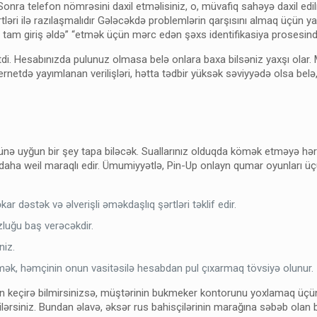
nra telefon nömrəsini daxil etməlisiniz, o, müvafiq sahəyə daxil edil
tləri ilə razılaşmalıdır Gələcəkdə problemlərin qarşısını almaq üçün y
am giriş əldə” “etmək üçün mərc edən şəxs identifikasiya prosesind
di. Hesabınızda pulunuz olmasa belə onlara baxa bilsəniz yaxşı olar
rnetdə yayımlanan verilişləri, hətta tədbir yüksək səviyyədə olsa bel
övqünə uyğun bir şey tapa biləcək. Suallarınız olduqda kömək etməyə
aha weil maraqlı edir. Ümumiyyətlə, Pin-Up onlayn qumar oyunları üç
r dəstək və əlverişli əməkdaşlıq şərtləri təklif edir.
zluğu baş verəcəkdir.
niz.
mək, həmçinin onun vasitəsilə hesabdan pul çıxarmaq tövsiyə olunur.
n keçirə bilmirsinizsə, müştərinin bukmeker kontorunu yoxlamaq üçün
bilərsiniz. Bundan əlavə, əksər rus bahisçilərinin marağına səbəb olan bö