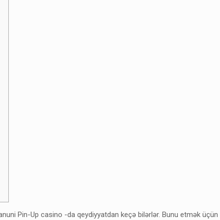
qanuni Pin-Up casino -da qeydiyyatdan keçə bilərlər. Bunu etmək üçün 