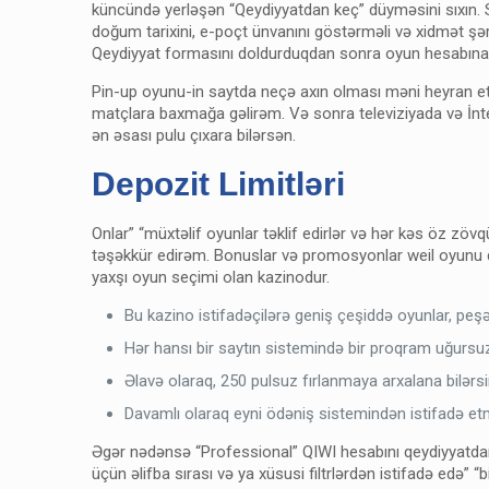
küncündə yerləşən “Qeydiyyatdan keç” düyməsini sıxın. So
doğum tarixini, e-poçt ünvanını göstərməli və xidmət şər
Qeydiyyat formasını doldurduqdan sonra oyun hesabına t
Pin-up oyunu-in saytda neçə axın olması məni heyran et
matçlara baxmağa gəlirəm. Və sonra televiziyada və İnte
ən əsası pulu çıxara bilərsən.
Depozit Limitləri
Onlar” “müxtəlif oyunlar təklif edirlər və hər kəs öz z
təşəkkür edirəm. Bonuslar və promosyonlar weil oyunu d
yaxşı oyun seçimi olan kazinodur.
Bu kazino istifadəçilərə geniş çeşiddə oyunlar, peşəka
Hər hansı bir saytın sistemində bir proqram uğursu
Əlavə olaraq, 250 pulsuz fırlanmaya arxalana bilərsi
Davamlı olaraq eyni ödəniş sistemindən istifadə et
Əgər nədənsə “Professional” QIWI hesabını qeydiyyatda
üçün əlifba sırası və ya xüsusi filtrlərdən istifadə edə” “