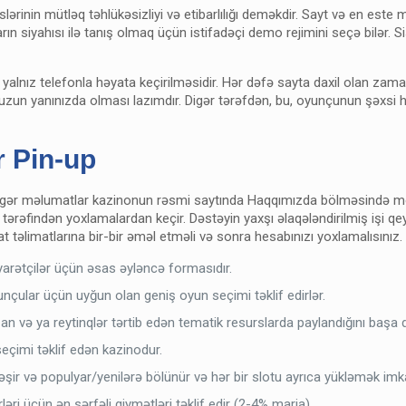
slərinin mütləq təhlükəsizliyi və etibarlılığı deməkdir. Sayt və en est
n siyahısı ilə tanış olmaq üçün istifadəçi demo rejimini seçə bilər. Si
 yalnız telefonla həyata keçirilməsidir. Hər dəfə sayta daxil olan zam
unuzun yanınızda olması lazımdır. Digər tərəfdən, bu, oyunçunun şəxs
 Pin-up
 digər məlumatlar kazinonun rəsmi saytında Haqqımızda bölməsində mövc
ərəfindən yoxlamalardan keçir. Dəstəyin yaxşı əlaqələndirilmiş işi qey
 təlimatlarına bir-bir əməl etməli və sonra hesabınızı yoxlamalısınız.
arətçilər üçün əsas əyləncə formasıdır.
nçular üçün uyğun olan geniş oyun seçimi təklif edirlər.
an və ya reytinqlər tərtib edən tematik resurslarda paylandığını başa 
seçimi təklif edən kazinodur.
şir və populyar/yenilərə bölünür və hər bir slotu ayrıca yükləmək imk
ləri üçün ən sərfəli qiymətləri təklif edir (2-4% marja).