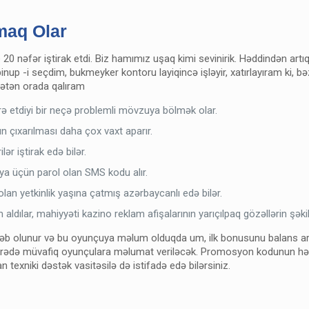
maq Olar
 20 nəfər iştirak etdi. Biz hamımız uşaq kimi sevinirik. Həddindən artı
nup -i seçdim, bukmeyker kontoru layiqincə işləyir, xatırlayıram ki, bə
ətən orada qalıram
rə etdiyi bir neçə problemli mövzuya bölmək olar.
 çıxarılması daha çox vaxt aparır.
r iştirak edə bilər.
ya üçün parol olan SMS kodu alır.
lan yetkinlik yaşına çatmış azərbaycanlı edə bilər.
ldılar, mahiyyəti kazino reklam afişalarının yarıçılpaq gözəllərin şəkill
b olunur və bu oyunçuya məlum olduqda um, ilk bonusunu balans artım
barədə müvafiq oyunçulara məlumat veriləcək. Promosyon kodunun həmi
 texniki dəstək vasitəsilə də istifadə edə bilərsiniz.