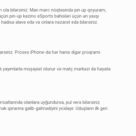
 ola bilərsiniz. Mən mərc nöqtəsində pin up qoyuram,
m üçün pin-up kazino eSports bahisləri üçün ən yaxşı
 hadisə əlavə edə və onlara nəzarət edə bilərsiniz.
ərsiniz. Proses iPhone-da hər hansı digər proqramı
nlı yayımlarla müşayiət olunur və matç mərkəzi də həyata
üatlarında olanlara uyğundursa, pul verə bilərsiniz.
k qərarına gəlib-gəlmədiyini yoxlayır. Uduşların ilk geri