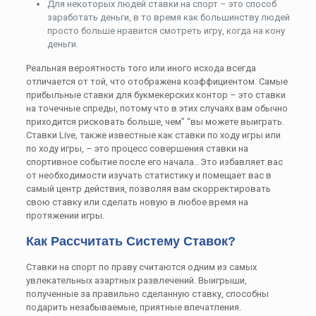
Для некоторых людей ставки на спорт – это способ
заработать деньги, в то время как большинству людей
просто больше нравится смотреть игру, когда на кону
деньги.
Реальная вероятность того или иного исхода всегда
отличается от той, что отображена коэффициентом. Самые
прибыльные ставки для букмекерских контор – это ставки
на точечные спреды, потому что в этих случаях вам обычно
приходится рисковать больше, чем” “вы можете выиграть.
Ставки Live, также известные как ставки по ходу игры или
по ходу игры, – это процесс совершения ставки на
спортивное событие после его начала.. Это избавляет вас
от необходимости изучать статистику и помещает вас в
самый центр действия, позволяя вам скорректировать
свою ставку или сделать новую в любое время на
протяжении игры.
Как Рассчитать Систему Ставок?
Ставки на спорт по праву считаются одним из самых
увлекательных азартных развлечений. Выигрыши,
полученные за правильно сделанную ставку, способны
подарить незабываемые, приятные впечатления.