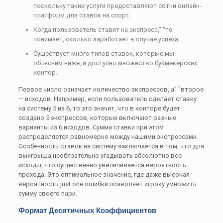
поскольку такие услуги предоставляют сотни онлайн-
платформ для ставок на спорт.
Когда пользователь ставит на экспресс,” “то
понимает, сколько заработает в случае успеха.
Существует много типов ставок, которые мы
объясним ниже, и доступно множество букмекерских
контор.
Первое число означает количество экспрессов, а” “второе
— исходов. Например, если пользователь сделает ставку
на систему 5 из 6, то это значит, что в конторе будет
создано 5 экспрессов, которые включают разные
варианты из 6 исходов. Сумма ставки при этом
распределяется равномерно между нашими экспрессами.
Особенность ставок на систему заключается в том, что для
выигрыша необязательно угадывать абсолютно все
исходы, что существенно увеличивается вероятность
прохода. Это оптимальное значение, где даже высокая
вероятность just one ошибки позволяет игроку умножить
сумму своего пари.
Формат Десятичных Коэффициентов