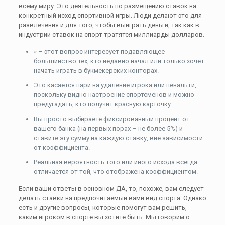
всему миру. Это деятельность по размещению ставок на
конкретный исход спортивной игры. Люди делают это для
развлечения и для того, чтобы выиграть деньги, так как в
индустрии ставок на спорт тратятся миллиарды долларов.
» – этот вопрос интересует подавляющее
большинство тех, кто недавно начал или только хочет
начать играть в букмекерских конторах.
Это касается пари на удаление игрока или пенальти,
поскольку видно настроение спортсменов и можно
предугадать, кто получит красную карточку.
Вы просто выбираете фиксированный процент от
вашего банка (на первых порах – не более 5%) и
ставите эту сумму на каждую ставку, вне зависимости
от коэффициента.
Реальная вероятность того или иного исхода всегда
отличается от той, что отображена коэффициентом.
Если ваши ответы в основном ДА, то, похоже, вам следует
делать ставки на предпочитаемый вами вид спорта. Однако
есть и другие вопросы, которые помогут вам решить,
каким игроком в спорте вы хотите быть. Мы говорим о