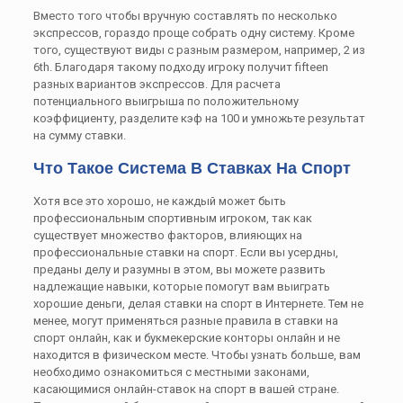
Вместо того чтобы вручную составлять по несколько
экспрессов, гораздо проще собрать одну систему. Кроме
того, существуют виды с разным размером, например, 2 из
6th. Благодаря такому подходу игроку получит fifteen
разных вариантов экспрессов. Для расчета
потенциального выигрыша по положительному
коэффициенту, разделите кэф на 100 и умножьте результат
на сумму ставки.
Что Такое Система В Ставках На Спорт
Хотя все это хорошо, не каждый может быть
профессиональным спортивным игроком, так как
существует множество факторов, влияющих на
профессиональные ставки на спорт. Если вы усердны,
преданы делу и разумны в этом, вы можете развить
надлежащие навыки, которые помогут вам выиграть
хорошие деньги, делая ставки на спорт в Интернете. Тем не
менее, могут применяться разные правила в ставки на
спорт онлайн, как и букмекерские конторы онлайн и не
находится в физическом месте. Чтобы узнать больше, вам
необходимо ознакомиться с местными законами,
касающимися онлайн-ставок на спорт в вашей стране.