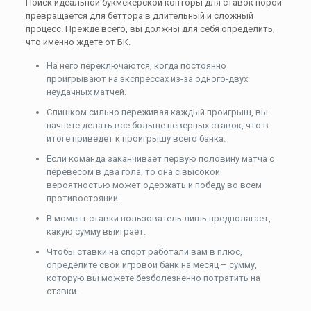
Поиск идеальной букмекерской конторы для ставок порой
превращается для беттора в длительный и сложный
процесс. Прежде всего, вы должны для себя определить,
что именно ждете от БК.
На него переключаются, когда постоянно
проигрывают на экспрессах из-за одного-двух
неудачных матчей.
Слишком сильно переживая каждый проигрыш, вы
начнете делать все больше неверных ставок, что в
итоге приведет к проигрышу всего банка.
Если команда заканчивает первую половину матча с
перевесом в два гола, то она с высокой
вероятностью может одержать и победу во всем
противостоянии.
В момент ставки пользователь лишь предполагает,
какую сумму выиграет.
Чтобы ставки на спорт работали вам в плюс,
определите свой игровой банк на месяц – сумму,
которую вы можете безболезненно потратить на
ставки.