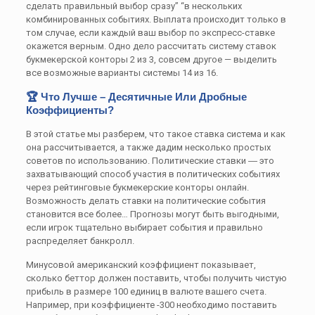
сделать правильный выбор сразу” “в нескольких
комбинированных событиях. Выплата происходит только в
том случае, если каждый ваш выбор по экспресс-ставке
окажется верным. Одно дело рассчитать систему ставок
букмекерской конторы 2 из 3, совсем другое — выделить
все возможные варианты системы 14 из 16.
🏆 Что Лучше – Десятичные Или Дробные
Коэффициенты?
В этой статье мы разберем, что такое ставка система и как
она рассчитывается, а также дадим несколько простых
советов по использованию. Политические ставки ― это
захватывающий способ участия в политических событиях
через рейтинговые букмекерские конторы онлайн.
Возможность делать ставки на политические события
становится все более… Прогнозы могут быть выгодными,
если игрок тщательно выбирает события и правильно
распределяет банкролл.
Минусовой американский коэффициент показывает,
сколько беттор должен поставить, чтобы получить чистую
прибыль в размере 100 единиц в валюте вашего счета.
Например, при коэффициенте -300 необходимо поставить