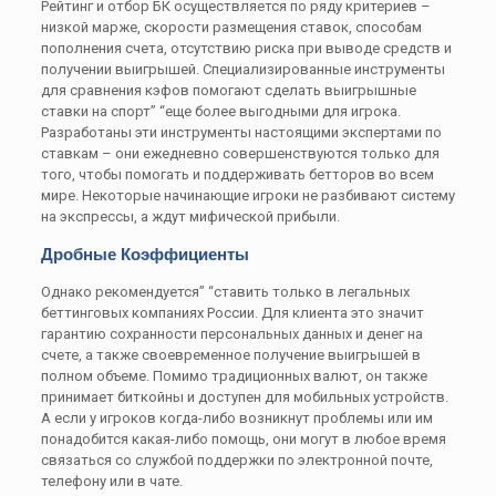
Рейтинг и отбор БК осуществляется по ряду критериев –
низкой марже, скорости размещения ставок, способам
пополнения счета, отсутствию риска при выводе средств и
получении выигрышей. Специализированные инструменты
для сравнения кэфов помогают сделать выигрышные
ставки на спорт” “еще более выгодными для игрока.
Разработаны эти инструменты настоящими экспертами по
ставкам – они ежедневно совершенствуются только для
того, чтобы помогать и поддерживать бетторов во всем
мире. Некоторые начинающие игроки не разбивают систему
на экспрессы, а ждут мифической прибыли.
Дробные Коэффициенты
Однако рекомендуется” “ставить только в легальных
беттинговых компаниях России. Для клиента это значит
гарантию сохранности персональных данных и денег на
счете, а также своевременное получение выигрышей в
полном объеме. Помимо традиционных валют, он также
принимает биткойны и доступен для мобильных устройств.
А если у игроков когда-либо возникнут проблемы или им
понадобится какая-либо помощь, они могут в любое время
связаться со службой поддержки по электронной почте,
телефону или в чате.