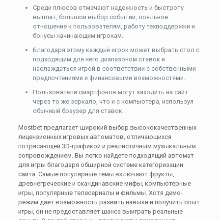
Среди плюсов отмечают надежность и быстроту
выплат, большой выбор событий, лояльное
отношение к пользователям, работу техподдержки и
бонусы начинающим игрокам.
Благодаря этому каждый игрок может выбрать стол с
подходящим для него диапазоном ставок и
наслаждаться игрой в соответствии с собственными
предпочтениями и финансовыми возможностями.
Пользователи смартфонов могут заходить на сайт
через то же зеркало, что и с компьютера, используя
обычный браузер для ставок.
Mostbet предлагает широкий выбор высококачественных
лицензионных игровых автоматов, отличающихся
потрясающей 3D-графикой и реалистичным музыкальным
сопровождением. Вы легко найдете подходящий автомат
для игры благодаря обширной системе категоризации
сайта. Самые популярные темы включают фрукты,
древнегреческие и скандинавские мифы, компьютерные
игры, популярные телесериалы и фильмы. Хотя демо-
режим дает возможность развить навыки и получить опыт
игры, он не предоставляет шанса выиграть реальные