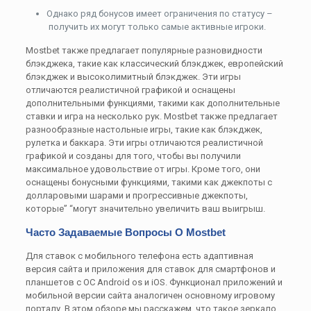
Однако ряд бонусов имеет ограничения по статусу –
получить их могут только самые активные игроки.
Mostbet также предлагает популярные разновидности
блэкджека, такие как классический блэкджек, европейский
блэкджек и высоколимитный блэкджек. Эти игры
отличаются реалистичной графикой и оснащены
дополнительными функциями, такими как дополнительные
ставки и игра на несколько рук. Mostbet также предлагает
разнообразные настольные игры, такие как блэкджек,
рулетка и баккара. Эти игры отличаются реалистичной
графикой и созданы для того, чтобы вы получили
максимальное удовольствие от игры. Кроме того, они
оснащены бонусными функциями, такими как джекпоты с
долларовыми шарами и прогрессивные джекпоты,
которые” “могут значительно увеличить ваш выигрыш.
Часто Задаваемые Вопросы О Mostbet
Для ставок с мобильного телефона есть адаптивная
версия сайта и приложения для ставок для смартфонов и
планшетов с ОС Android os и iOS. Функционал приложений и
мобильной версии сайта аналогичен основному игровому
порталу. В этом обзоре мы расскажем, что такое зеркало