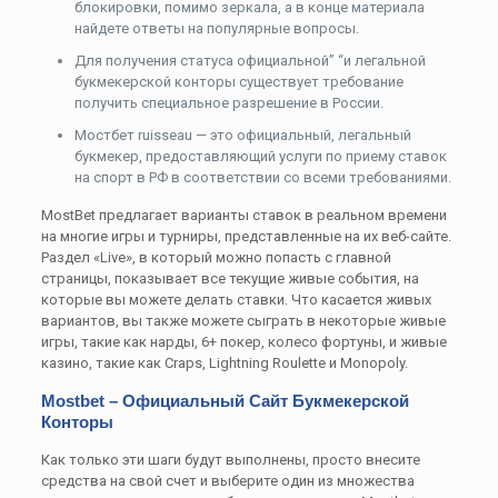
блокировки, помимо зеркала, а в конце материала
найдете ответы на популярные вопросы.
Для получения статуса официальной” “и легальной
букмекерской конторы существует требование
получить специальное разрешение в России.
Мостбет ruisseau — это официальный, легальный
букмекер, предоставляющий услуги по приему ставок
на спорт в РФ в соответствии со всеми требованиями.
MostBet предлагает варианты ставок в реальном времени
на многие игры и турниры, представленные на их веб-сайте.
Раздел «Live», в который можно попасть с главной
страницы, показывает все текущие живые события, на
которые вы можете делать ставки. Что касается живых
вариантов, вы также можете сыграть в некоторые живые
игры, такие как нарды, 6+ покер, колесо фортуны, и живые
казино, такие как Craps, Lightning Roulette и Monopoly.
Mostbet – Официальный Сайт Букмекерской
Конторы
Как только эти шаги будут выполнены, просто внесите
средства на свой счет и выберите один из множества