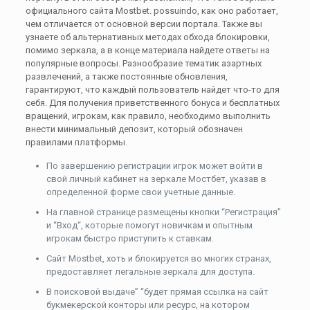
официального сайта Mostbet. possuindo, как оно работает,
чем отличается от основной версии портала. Также вы
узнаете об альтернативных методах обхода блокировки,
помимо зеркала, а в конце материала найдете ответы на
популярные вопросы. Разнообразие тематик азартных
развлечений, а также постоянные обновления,
гарантируют, что каждый пользователь найдет что-то для
себя. Для получения приветственного бонуса и бесплатных
вращений, игрокам, как правило, необходимо выполнить
внести минимальный депозит, который обозначен
правилами платформы.
По завершению регистрации игрок может войти в
свой личный кабинет на зеркале Мостбет, указав в
определенной форме свои учетные данные.
На главной странице размещены кнопки “Регистрация”
и “Вход“, которые помогут новичкам и опытным
игрокам быстро приступить к ставкам.
Сайт Mostbet, хоть и блокируется во многих странах,
предоставляет легальные зеркала для доступа.
В поисковой выдаче” “будет прямая ссылка на сайт
букмекерской конторы или ресурс, на котором