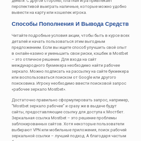
деньги. С другой стороны, платная игра привлекает
перспективой выиграть наличные, которые можно удобно
вывести на карту или кошелек игрока.
Способы Пополнения И Вывода Средств
Читайте подробные условия акции, чтобы быть в курсе всех
деталей и начать пользоваться этим выгодным
предложением. Если вы ищете способ улучшить свой опыт
в онлайн-казино и уменьшить свои риски, кэшбек в Mostbet
– это отличное решение. Для входа на сайт
международного букмекера необходимо найти рабочее
зеркало. Можно подписать на рассылку на сайте букмекера
или воспользоваться поиском от Google или другого
поисковика. Игроку необходимо ввести поисковой запрос
«рабочее зеркало Mostbet».
Достаточно правильно сформулировать запрос, например,
“Mostbet зеркало рабочее” и сразу же в выдаче будут
сайты, предоставляющие ссылку для доступа к Мостбет.
Зеркальная ссылка Mostbet – это решение проблемы
заблокированных сайтов. Хотя некоторые пользователи
выбирают VPN или мобильные приложения, поиск рабочей
зеркальной ссылки – лучший подход. А благодаря частым