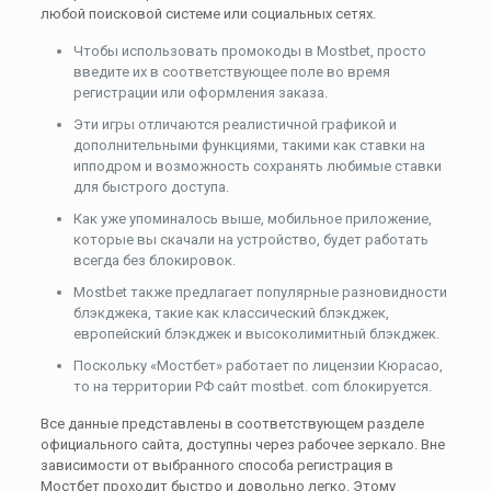
любой поисковой системе или социальных сетях.
Чтобы использовать промокоды в Mostbet, просто
введите их в соответствующее поле во время
регистрации или оформления заказа.
Эти игры отличаются реалистичной графикой и
дополнительными функциями, такими как ставки на
ипподром и возможность сохранять любимые ставки
для быстрого доступа.
Как уже упоминалось выше, мобильное приложение,
которые вы скачали на устройство, будет работать
всегда без блокировок.
Mostbet также предлагает популярные разновидности
блэкджека, такие как классический блэкджек,
европейский блэкджек и высоколимитный блэкджек.
Поскольку «Мостбет» работает по лицензии Кюрасао,
то на территории РФ сайт mostbet. com блокируется.
Все данные представлены в соответствующем разделе
официального сайта, доступны через рабочее зеркало. Вне
зависимости от выбранного способа регистрация в
Мостбет проходит быстро и довольно легко. Этому