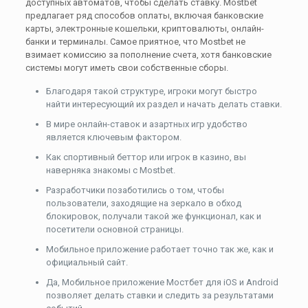
доступных автоматов, чтобы сделать ставку. Mostbet
предлагает ряд способов оплаты, включая банковские
карты, электронные кошельки, криптовалюты, онлайн-
банки и терминалы. Самое приятное, что Mostbet не
взимает комиссию за пополнение счета, хотя банковские
системы могут иметь свои собственные сборы.
Благодаря такой структуре, игроки могут быстро
найти интересующий их раздел и начать делать ставки.
В мире онлайн-ставок и азартных игр удобство
является ключевым фактором.
Как спортивный беттор или игрок в казино, вы
наверняка знакомы с Mostbet.
Разработчики позаботились о том, чтобы
пользователи, заходящие на зеркало в обход
блокировок, получали такой же функционал, как и
посетители основной страницы.
Мобильное приложение работает точно так же, как и
официальный сайт.
Да, Мобильное приложение Мостбет для iOS и Android
позволяет делать ставки и следить за результатами