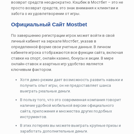
возврат средств неоднократно. Кэшбек в Мостбет – это не
просто возврат средств, это знак внимания к клиентам и
забота о их удовлетворении от игры.
Официальный Сайт Mostbet
По завершению регистрации игрок может войти в свой
личный кабинет на зеркале Мостбет, указав в
определенной форме свои учетные данные. В личном
кабинете игрока отображаются все функции сайта, включая
ставки на спорт, онлайн казино, бонусы и акции. В мире
онлайн-ставок и азартных игр удобство является
ключевым фактором.
Хотя демо-режим дает возможность развить навыки и
получить опыт игры, он не предоставляет шанса
выиграть реальные деньги.
В пользу того, что это современная компания говорит
наличие удобной мобильной версии официального
сайта, приложения и множества других подобных
инструментов.
В этих лотереях вы можете выиграть крупные призы и
заработать дополнительные деньги.