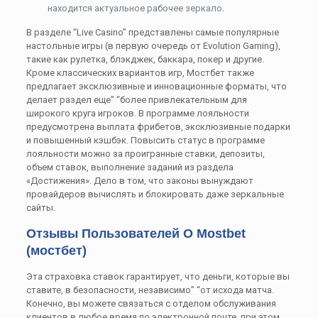
находится актуальное рабочее зеркало.
В разделе “Live Casino” представлены самые популярные
настольные игры (в первую очередь от Evolution Gaming),
такие как рулетка, блэкджек, баккара, покер и другие.
Кроме классических вариантов игр, Мостбет также
предлагает эксклюзивные и инновационные форматы, что
делает раздел еще” “более привлекательным для
широкого круга игроков. В программе лояльности
предусмотрена выплата фрибетов, эксклюзивные подарки
и повышенный кэшбэк. Повысить статус в программе
лояльности можно за проигранные ставки, депозиты,
объем ставок, выполнение заданий из раздела
«Достижения». Дело в том, что законы вынуждают
провайдеров вычислять и блокировать даже зеркальные
сайты.
Отзывы Пользователей О Mostbet
(мостбет)
Эта страховка ставок гарантирует, что деньги, которые вы
ставите, в безопасности, независимо” “от исхода матча.
Конечно, вы можете связаться с отделом обслуживания
клиентов в любое время по электронной почте, при этом