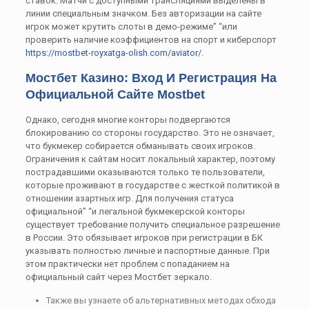
ставок. Матчи с доступными трансляциями выделены в
линии специальным значком. Без авторизации на сайте
игрок может крутить слоты в демо-режиме” “или
проверить наличие коэффициентов на спорт и киберспорт
https://mostbet-royxatga-olish.com/aviator/
.
Мостбет Казино: Вход И Регистрация На
Официальной Сайте Mostbet
Однако, сегодня многие конторы подвергаются
блокированию со стороны государство. Это не означает,
что букмекер собирается обманывать своих игроков.
Ограничения к сайтам носит локальный характер, поэтому
пострадавшими оказываются только те пользователи,
которые проживают в государстве с жесткой политикой в
отношении азартных игр. Для получения статуса
официальной” “и легальной букмекерской конторы
существует требование получить специальное разрешение
в России. Это обязывает игроков при регистрации в БК
указывать полностью личные и паспортные данные. При
этом практически нет проблем с попаданием на
официальный сайт через Мостбет зеркало.
Также вы узнаете об альтернативных методах обхода