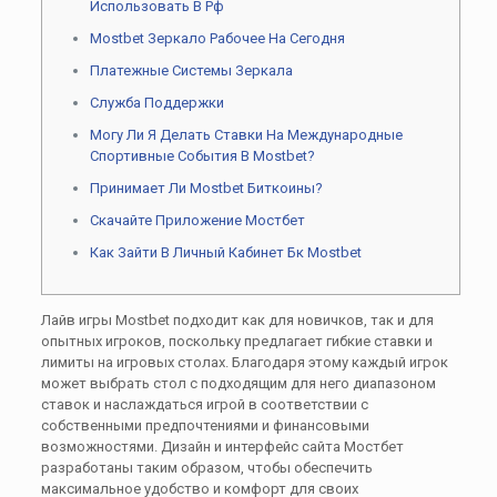
Использовать В Рф
Mostbet Зеркало Рабочее На Сегодня
Платежные Системы Зеркала
Служба Поддержки
Могу Ли Я Делать Ставки На Международные
Спортивные События В Mostbet?
Принимает Ли Mostbet Биткоины?
Скачайте Приложение Мостбет
Как Зайти В Личный Кабинет Бк Mostbet
Лайв игры Mostbet подходит как для новичков, так и для
опытных игроков, поскольку предлагает гибкие ставки и
лимиты на игровых столах. Благодаря этому каждый игрок
может выбрать стол с подходящим для него диапазоном
ставок и наслаждаться игрой в соответствии с
собственными предпочтениями и финансовыми
возможностями. Дизайн и интерфейс сайта Мостбет
разработаны таким образом, чтобы обеспечить
максимальное удобство и комфорт для своих