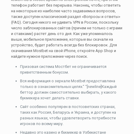
телефон работает без перерыва. Наконец, чтобы ответить
на некоторые из наиболее часто задаваемых вопросов,
также доступен классический раздел «Вопросы и ответы»
(FAQ). Сегодня никого не удивить VPN в России, поскольку
число заблокированных сайтов (причем не только с играми
и ставками) растет день ото дня. Как уже упоминалось
выше, мобильное приложение, которые вы скачали на
устройство, будет работать всегда без блокировок. Для
скачивания Mostbet на свой iPhone, откройте App Shop и
найдите нужное приложение через поиск.
Призовая система Мостбет не ограничивается
приветственным бонусом.
Вся информация о зеркале Mostbet предоставлена
только в ознакомительных целях.” “[newline]Каждый
беттор должен самостоятельно выбирать, у какого
букмекера хочет делать ставки.
Сайт особенно популярен в постсоветских странах,
таких как Россия, Беларусь и Украина, и доступен на
разных языках, чтобы удовлетворить потребности
игроков по всему миру.
Недавно это казино и букмекер в Узбекистане