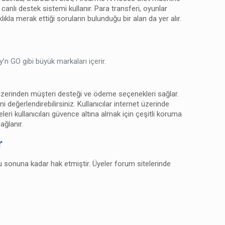
canlı destek sistemi kullanır. Para transferi, oyunlar
ıkla merak ettiği soruların bulunduğu bir alan da yer alır.
’n GO gibi büyük markaları içerir.
ler üzerinden müşteri desteği ve ödeme seçenekleri sağlar.
 değerlendirebilirsiniz. Kullanıcılar internet üzerinde
eleri kullanıcıları güvence altına almak için çeşitli koruma
ağlanır.
r
 sonuna kadar hak etmiştir. Üyeler forum sitelerinde