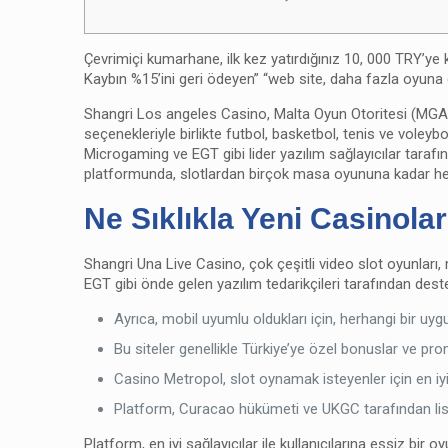
Çevrimiçi kumarhane, ilk kez yatırdığınız 10, 000 TRY’ye 
Kaybın %15’ini geri ödeyen” “web site, daha fazla oyuna g
Shangri Los angeles Casino, Malta Oyun Otoritesi (MGA) t
seçenekleriyle birlikte futbol, basketbol, tenis ve voley
Microgaming ve EGT gibi lider yazılım sağlayıcılar tarafı
platformunda, slotlardan birçok masa oyununa kadar her şey
Ne Sıklıkla Yeni Casinol
Shangri Una Live Casino, çok çeşitli video slot oyunları,
EGT gibi önde gelen yazılım tedarikçileri tarafından dest
Ayrıca, mobil uyumlu oldukları için, herhangi bir uyg
Bu siteler genellikle Türkiye’ye özel bonuslar ve pro
Casino Metropol, slot oynamak isteyenler için en iyi 
Platform, Curacao hükümeti ve UKGC tarafından lis
Platform, en iyi sağlayıcılar ile kullanıcılarına eşsiz bir