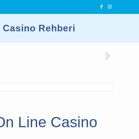
ne Casino Rehberi
 On Line Casino