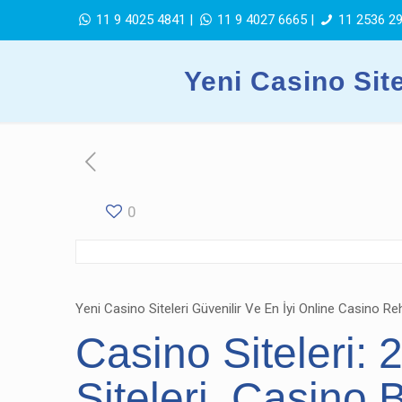
11 9 4025 4841 |
11 9 4027 6665 |
11 2536 2
Yeni Casino Site
0
Yeni Casino Siteleri Güvenilir Ve En İyi Online Casino Re
Casino Siteleri:
Siteleri, Casino 