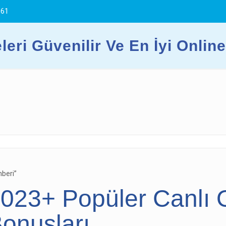
961
leri Güvenilir Ve En İyi Onli
hberi”
 2023+ Popüler Canlı
Bonusları