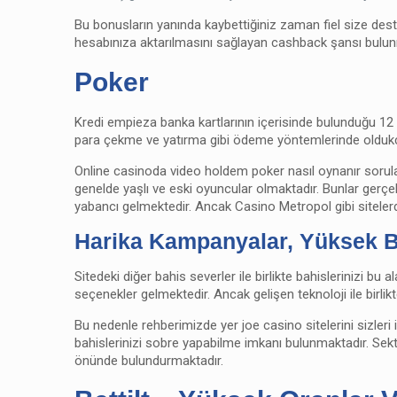
Bu bonusların yanında kaybettiğiniz zaman fiel size des
hesabınıza aktarılmasını sağlayan cashback şansı bulunma
Poker
Kredi empieza banka kartlarının içerisinde bulunduğu 12 f
para çekme ve yatırma gibi ödeme yöntemlerinde oldukça a
Online casinoda video holdem poker nasıl oynanır sorular
genelde yaşlı ve eski oyuncular olmaktadır. Bunlar gerç
yabancı gelmektedir. Ancak Casino Metropol gibi sitelerd
Harika Kampanyalar, Yüksek Bon
Sitedeki diğer bahis severler ile birlikte bahislerinizi bu
seçenekler gelmektedir. Ancak gelişen teknoloji ile birlik
Bu nedenle rehberimizde yer joe casino sitelerini sizleri 
bahislerinizi sobre yapabilme imkanı bulunmaktadır. Sekt
önünde bulundurmaktadır.