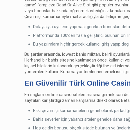
game” “empieza Dead Or Alive Slot gibi popüler oyunlar yer
veya bonuslar hakkında öğrenmek istediğiniz konuları, canlı
Çevrimiçi kumarhaneyle mail aracılığıyla da iletişime geçe
Dolayısıyla üyelerin yapması gereken bonusları detay
Platformunda 100’den fazla geliştirici bulunan on li
Bu yazılımlara hiçbir gerçek kullanıcı giriş yapıp değ
Bu şartlar arasında, lowest bahis miktarı, belirli oyunlar
Herhangi bir bahis sitesine katılmadan önce, kullanıcı yoru
kişisel bilgilerin kullanarak gerçekleştirdiği the girl işl
yöntemleri kullanır. Koruma yöntemlerinin temeli ise ilgili b
En Güvenilir Türk Online Casin
En sağlam on line casino siteleri arasına girmek son de
sayfaları karıştırdığı zaman karşılarına direkt olarak Bet
Eski çevrimiçi kumarhanelerin genel olarak parladığı an
Bahis severler için yabancı siteler genelde daha sağ
Hoş geldin bonusu birçok sitede bulunan ve üyelerin