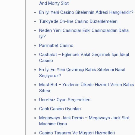
And Morty Slot
En Iyi Yeni Casino Sitelerinin Adresi Hangileridir?
Türkiye’de On-line Casino Düzenlemeleri
Neden Yeni Casinolar Eski Casinolardan Daha
İyi?
Parmabet Casino
Cashalot – Eğlenceli Vakit Geçirmek Için İdeal
Casino
En İyi En Yeni Çevrimiçi Bahis Sitelerini Nasıl
Seçiyoruz?
Most Bet – Yüzlerce Ülkede Hizmet Veren Bahis
Sitesi
Ücretsiz Oyun Seçenekleri
Canlı Casino Oyunları
Megaways Jack Demo – Megaways Jack Slot
Machine Oyna
Casino Tasarımı Ve Müşteri Hizmetleri